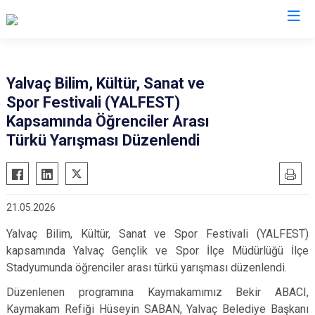
Isparta
Yalvaç Bilim, Kültür, Sanat ve
Spor Festivali (YALFEST)
Atabey
Senirkent
Kapsamında Öğrenciler Arası
Eğirdir
Sütçüler
Türkü Yarışması Düzenlendi
Gelendost
Uluborlu
Gönen
Yalvaç
Keçiborlu
Yenişarbademli
21.05.2026
Şarkikaraağaç
Aksu
Yalvaç Bilim, Kültür, Sanat ve Spor Festivali (YALFEST)
kapsamında Yalvaç Gençlik ve Spor İlçe Müdürlüğü İlçe
Stadyumunda öğrenciler arası türkü yarışması düzenlendi.
Düzenlenen programına Kaymakamımız Bekir ABACI,
Kaymakam Refiği Hüseyin SABAN, Yalvaç Belediye Başkanı