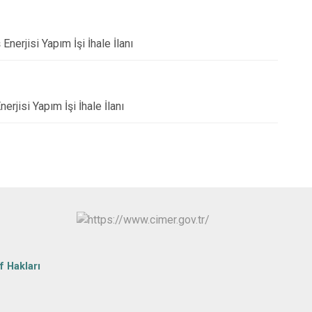
Yenişarbademli
ç
Aksu
erjisi Yapım İşi İhale İlanı
jisi Yapım İşi İhale İlanı
f Hakları