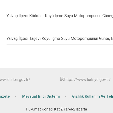
Keçiborlu
Şarkikaraağa
Yalvaç İlçesi Körküler Köyü İçme Suyu Motopompunun Güneş En
Yalvaç İlçesi Taşevi Köyü İçme Suyu Motopompunun Güneş Ener
azete
Mevzuat Bilgi Sistemi
Gizlilik Kullanım Ve Teli
Hükümet Konağı Kat:2 Yalvaç/Isparta