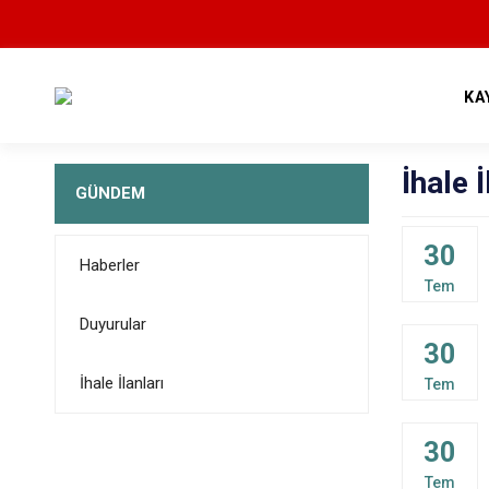
KA
İhale İ
GÜNDEM
30
Haberler
Tem
Duyurular
30
İhale İlanları
Tem
30
Tem