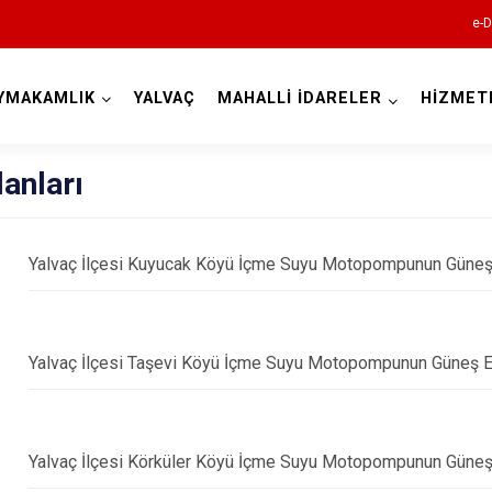
e-D
YMAKAMLIK
YALVAÇ
MAHALLİ İDARELER
HİZMET
Isparta
lanları
Yalvaç İlçesi Kuyucak Köyü İçme Suyu Motopompunun Güneş Ene
Yalvaç İlçesi Taşevi Köyü İçme Suyu Motopompunun Güneş Ener
Atabey
Eğirdir
Gelendost
Yalvaç İlçesi Körküler Köyü İçme Suyu Motopompunun Güneş En
Gönen