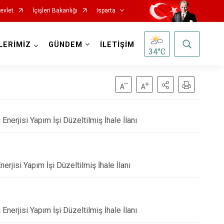
evlet
İçişleri Bakanlığı
Isparta
LERİMİZ
GÜNDEM
İLETİŞİM
34
°C
rjisi Yapım İşi Düzeltilmiş İhale İlanı
jisi Yapım İşi Düzeltilmiş İhale İlanı
Senirkent
Sütçüler
Uluborlu
erjisi Yapım İşi Düzeltilmiş İhale İlanı
Yalvaç