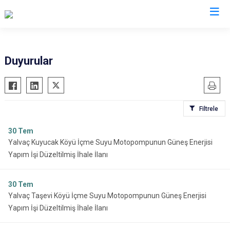
Isparta
Duyurular
Atabey
Senirkent
Eğirdir
Sütçüler
Filtrele
Gelendost
Uluborlu
Gönen
Yalvaç
30
Tem
Yalvaç Kuyucak Köyü İçme Suyu Motopompunun Güneş Enerjisi
Keçiborlu
Yenişarbademli
Yapım İşi Düzeltilmiş İhale İlanı
Şarkikaraağaç
Aksu
30
Tem
Yalvaç Taşevi Köyü İçme Suyu Motopompunun Güneş Enerjisi
Yapım İşi Düzeltilmiş İhale İlanı