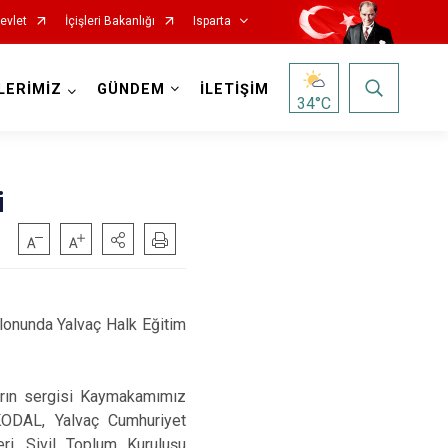
evlet
İçişleri Bakanlığı
Isparta
LERİMİZ
GÜNDEM
İLETİŞİM
34
°C
i
alonunda
Yalvaç Halk Eğitim
Senirkent
Sütçüler
ların sergisi Kaymakamımız
Uluborlu
ODAL, Yalvaç Cumhuriyet
Yalvaç
i, Sivil Toplum Kuruluşu