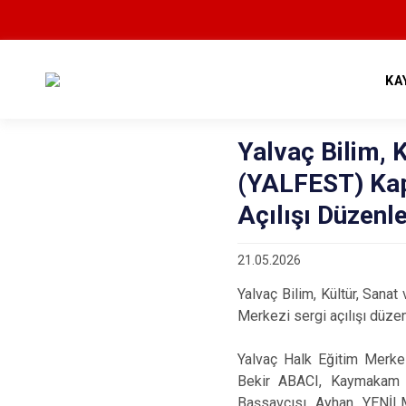
KA
Yalvaç Bilim, K
(YALFEST) Kap
Açılışı Düzenl
21.05.2026
Yalvaç Bilim, Kültür, San
Merkezi sergi açılışı düzen
Yalvaç Halk Eğitim Merkez
Bekir ABACI, Kaymakam 
Başsavcısı Ayhan YENİLM