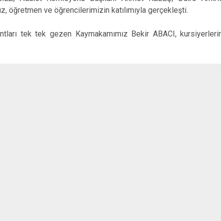
Keçiborlu
ız, öğretmen ve öğrencilerimizin katılımıyla gerçekleşti.
Şarkikaraağa
ntları tek tek gezen Kaymakamımız Bekir ABACI, kursiyerlerin 