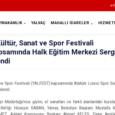
e-D
YMAKAMLIK
YALVAÇ
MAHALLİ İDARELER
HİZMET
Isparta
ültür, Sanat ve Spor Festivali
samında Halk Eğitim Merkezi Serg
endi
at ve Spor Festivali (YALFEST) kapsamında Atatürk Lisesi Spor S
Atabey
lendi.
Eğirdir
i Müdürlüğü’nce giyim, el sanatları ve farklı alanlardaki kurs
Gelendost
Refiği Hüseyin SABAN, Yalvaç Belediye Başkanı Mustafa K
Gönen
EZ, Adalet Komisyonu Başkanı Ahmet KELEŞ, Daire Amirler