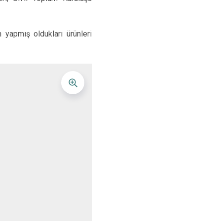
Yenişarbademli
ç
Aksu
yapmış oldukları ürünleri