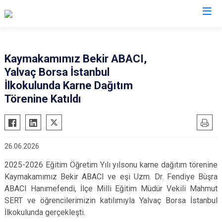
Isparta
Kaymakamımız Bekir ABACI,
Yalvaç Borsa İstanbul
Atabey
Senirkent
İlkokulunda Karne Dağıtım
Eğirdir
Sütçüler
Törenine Katıldı
Gelendost
Uluborlu
Gönen
Yalvaç
Keçiborlu
Yenişarbademli
26.06.2026
Şarkikaraağaç
Aksu
2025-2026 Eğitim Öğretim Yılı yılsonu karne dağıtım törenine
Kaymakamımız Bekir ABACI ve eşi Uzm. Dr. Fendiye Büşra
ABACI Hanımefendi, İlçe Milli Eğitim Müdür Vekili Mahmut
SERT ve öğrencilerimizin katılımıyla Yalvaç Borsa İstanbul
İlkokulunda gerçekleşti.