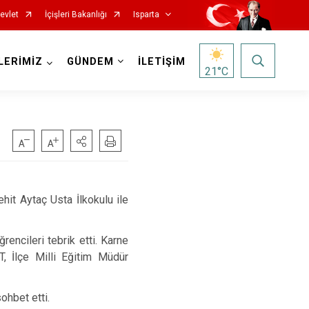
evlet
İçişleri Bakanlığı
Isparta
LERİMİZ
GÜNDEM
İLETİŞİM
21
°C
it Aytaç Usta İlkokulu ile
Senirkent
encileri tebrik etti. Karne
Sütçüler
 İlçe Milli Eğitim Müdür
Uluborlu
ohbet etti.
Yalvaç