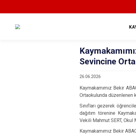
KA
Kaymakamımız 
Sevincine Orta
26.06.2026
Kaymakamımız Bekir ABACI,
Ortaokulunda düzenlenen ka
Sınıfları gezerek öğrencil
dağıtım törenine Kaymak
Vekili Mahmut SERT, Okul M
Kaymakamımız Bekir ABACI, 