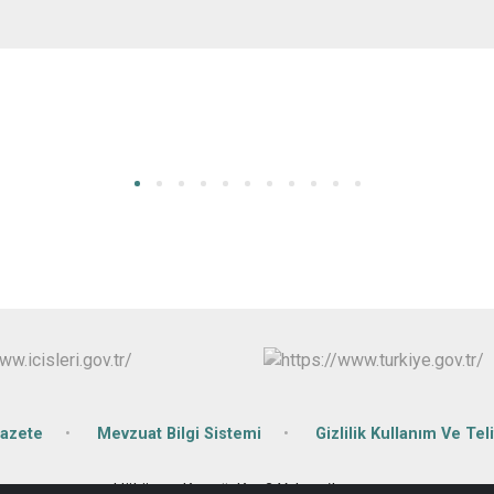
azete
Mevzuat Bilgi Sistemi
Gizlilik Kullanım Ve Teli
Hükümet Konağı Kat:2 Yalvaç/Isparta