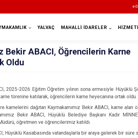
e-D
YMAKAMLIK
YALVAÇ
MAHALLİ İDARELER
HİZMET
Isparta
Bekir ABACI, Öğrencilerin Karne
k Oldu
 2025-2026 Eğitim Öğretim yılının sona ermesiyle Hüyüklü Şeh
rne törenine katılarak, öğrencilerin karne heyecanına ortak oldu.
Atabey
ere karnelerini dağıtan Kaymakamımız Bekir ABACI, karne alan öğr
Eğirdir
amımız Bekir ABACI, Hüyüklü Belediye Başkanı Kadir MİNNET,
üdürü, öğretmen ve öğrencilerimiz katıldı.
Gelendost
Hüyüklü Kasabasında vatandaşlarla bir araya gelerek bir süre s
Gönen