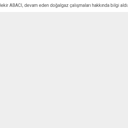
ir ABACI, devam eden doğalgaz çalışmaları hakkında bilgi aldı
Keçiborlu
Şarkikaraağa