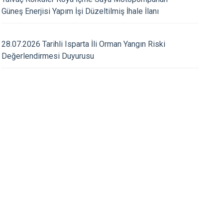
Yenişarbademli
Güneş Enerjisi Yapım İşi Düzeltilmiş İhale İlanı
ç
Aksu
04.08.2026
28.07.2026 Tarihli Isparta İli Orman Yangın Riski
mız Bekir ABACI, Kozluçay
Yalvaç'ta Eğitimde B
Değerlendirmesi Duyurusu
aret Etti
Kaymakamlığımızın 
Koordinasyonuyla Zi