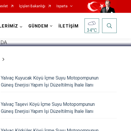
evlet
İçişleri Bakanlığı
Isparta
1
/
5
LERİMİZ
GÜNDEM
İLETİŞİM
34
°C
Yalvaç Kuyucak Köyü İçme Suyu Motopompunun
Güneş Enerjisi Yapım İşi Düzeltilmiş İhale İlanı
Senirkent
Yalvaç Taşevi Köyü İçme Suyu Motopompunun
Sütçüler
Güneş Enerjisi Yapım İşi Düzeltilmiş İhale İlanı
Uluborlu
Yalvaç
Yalvaç Körküler Köyü İçme Suyu Motopompunun