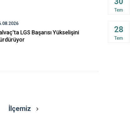
30
Keçiborlu
Tem
Şarkikaraağa
6.08.2026
05.08.2026
28
alvaç'ta LGS Başarısı Yükselişini
Kaymakamı
Tem
ürdürüyor
Köyünü Ziy
İlçemiz