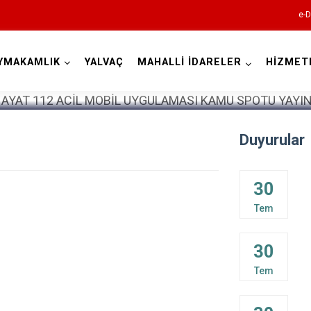
e-D
YMAKAMLIK
YALVAÇ
MAHALLİ İDARELER
HİZMET
Isparta
Duyurular
30
Tem
Atabey
30
Eğirdir
Tem
Gelendost
Gönen